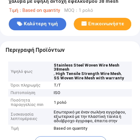
χάλυβα με υψηλή αντοχή εφελκυσμού 38 mesh
Τιμή：Based on quantity
MOQ：1 ρολό
Καλύτερη τιμή
Επικοινωνήστε
Περιγραφή Προϊόντων
Stainless Steel Woven Wire Mesh
38mesh
Υψηλό φως
,
,
High Tensile Strength Wire Mesh
SS Woven Wire Mesh with warranty
Όροι πληρωμής
T/T
Πιστοποίηση
ISO
Ποσότητα
1 ρολό
παραγγελίας min
Εσωτερικό με έναν σωλήνα εγγράφου,
Συσκευασία
εξωτερικό με την πλαστική ταινία ή
λεπτομέρειες
αδιάβροχο έγγραφο, έπειτα στην
Τιμή
Based on quantity