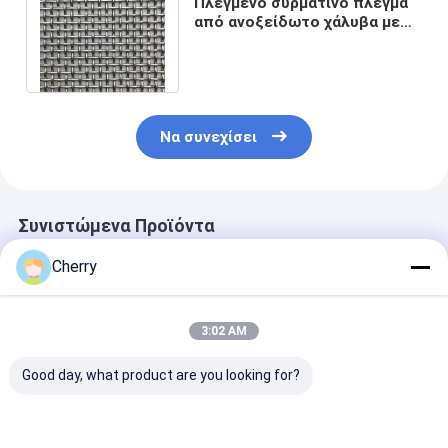
Πλεγμένο συρμάτινο πλέγμα
από ανοξείδωτο χάλυβα με
υψηλή αντοχή εφελκυσμού 38
mesh
Να συνεχίσει
Συνιστώμενα Προϊόντα
Cherry
3:02 AM
Good day, what product are you looking for?
Ανοξείδωτο πλέγμα
Δίκτυο από
Ανοξείδωτο π
από υφαντό σύρμα
υφασμένο σύρμα
από υφαντό σ