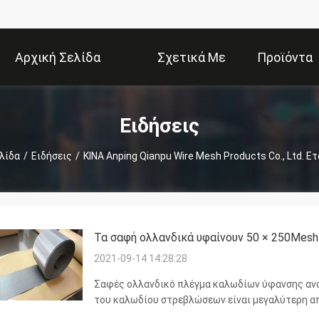
Αρχική Σελίδα
Σχετικά Με
Προϊόντα
Εμάς
Ειδήσεις
λίδα
/
Ειδήσεις
/
ΚΙΝΑ Anping Qianpu Wire Mesh Products Co., Ltd. Ε
Τα σαφή ολλανδικά υφαίνουν 50 × 250Mes
2021-09-14 14:28:28
Σαφές ολλανδικό πλέγμα καλωδίων ύφανσης ανο
του καλωδίου στρεβλώσεων είναι μεγαλύτερη απ
ενός περιορισμένου αριθμού των στρεβλώσεων μ