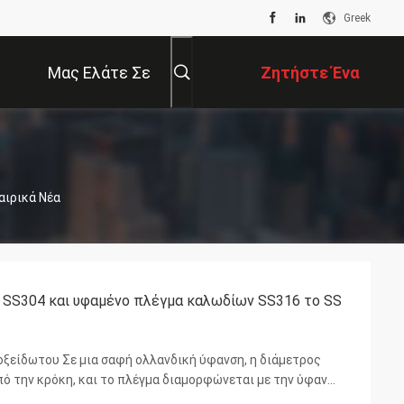
Greek
Μας Ελάτε Σε
Ζητήστε Ένα
Επαφή Με
Απόσπασμα
ταιρικά Νέα
h SS304 και υφαμένο πλέγμα καλωδίων SS316 το SS
ξείδωτου Σε μια σαφή ολλανδική ύφανση, η διάμετρος
ό την κρόκη, και το πλέγμα διαμορφώνεται με την ύφανση
ε το μέγιστο αριθμό weft καλωδίων που υφαίνονται