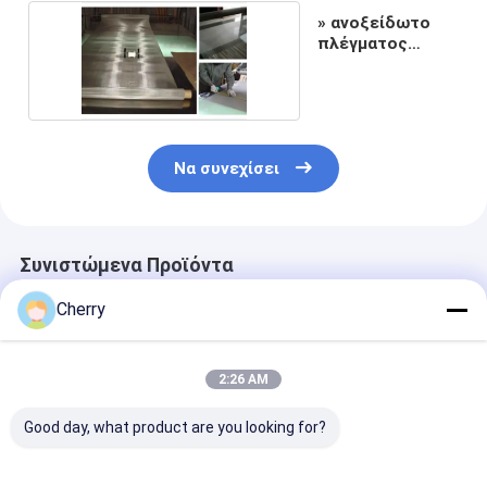
» ανοξείδωτο
πλέγματος
οθόνης 0,001
Να συνεχίσει
Συνιστώμενα Προϊόντα
Cherry
2:26 AM
Good day, what product are you looking for?
Ανοξείδωτο πλέγμα
Δίκτυο από
Ανοξείδωτο π