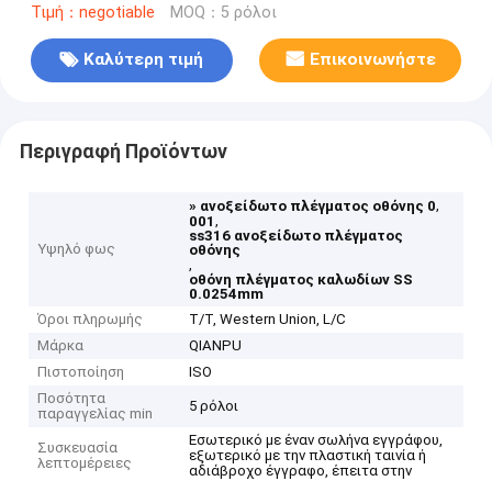
Τιμή：negotiable
MOQ：5 ρόλοι
Καλύτερη τιμή
Επικοινωνήστε
Περιγραφή Προϊόντων
,
» ανοξείδωτο πλέγματος οθόνης 0
,
001
ss316 ανοξείδωτο πλέγματος
Υψηλό φως
οθόνης
,
οθόνη πλέγματος καλωδίων SS
0.0254mm
Όροι πληρωμής
T/T, Western Union, L/C
Μάρκα
QIANPU
Πιστοποίηση
ISO
Ποσότητα
5 ρόλοι
παραγγελίας min
Εσωτερικό με έναν σωλήνα εγγράφου,
Συσκευασία
εξωτερικό με την πλαστική ταινία ή
λεπτομέρειες
αδιάβροχο έγγραφο, έπειτα στην