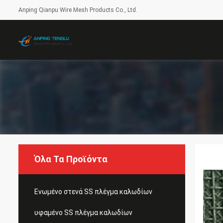
Anping Qianpu Wire Mesh Products Co., Ltd.
Όλα Τα Προϊόντα
Ενωμένο στενά SS πλέγμα καλωδίων
υφαμένο SS πλέγμα καλωδίων