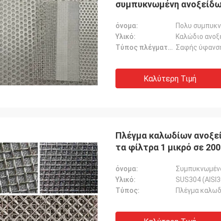
συμπυκνωμένη ανοξείδ
όνομα:
Πολυ συμπυκν
Υλικό:
Καλώδιο ανοξ
Τύπος πλέγματος:
Σαφής ύφανση,
Καλύτερη Τιμή
Πλέγμα καλωδίων ανοξεί
τα φίλτρα 1 μικρό σε 200
όνομα:
Συμπυκνωμέν
Υλικό:
SUS304 (AISI3
Τύπος:
Πλέγμα καλωδ