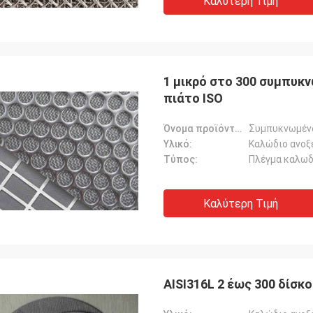
Καλύτερη Τιμή
1 μικρό στο 300 συμπυκ
πιάτο ISO
Όνομα προϊόντων:
Συμπυκνωμένο
Υλικό:
Καλώδιο ανοξ
Τύπος:
Πλέγμα καλωδ
Καλύτερη Τιμή
AISI316L 2 έως 300 δίσ