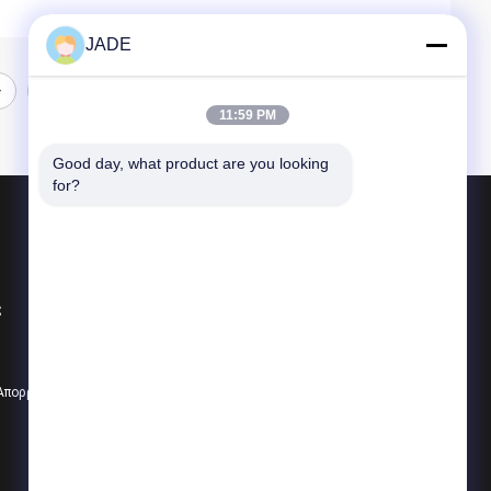
JADE
11:59 PM
Good day, what product are you looking 
for?
Προϊόντα
Ενωμένο στενά SS πλέγμα καλωδίων
ς
υφαμένο SS πλέγμα καλωδίων
Ολλανδικό πλέγμα καλωδίων ανοξείδωτου
 Απορρήτου
Όλες οι κατηγορίες