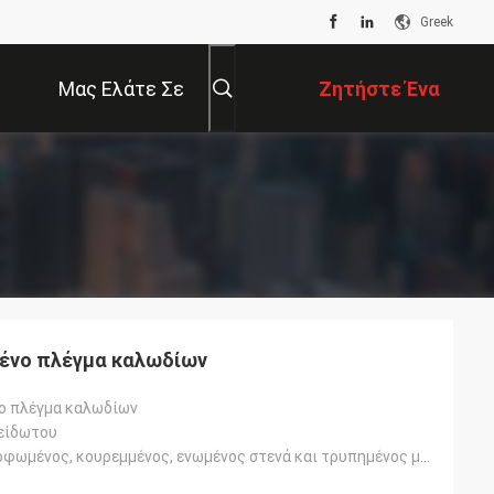
Greek
Μας Ελάτε Σε
Ζητήστε Ένα
Επαφή Με
Απόσπασμα
ένο πλέγμα καλωδίων
ο πλέγμα καλωδίων
είδωτου
εύκολα διαμορφωμένος, κουρεμμένος, ενωμένος στενά και τρυπημένος με διατρητική μηχανή.