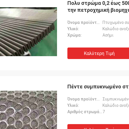
Πολυ στρώμα 0,2 έως 50
την πετροχημική βιομηχ
Όνομα προϊόντων:
Πτυχωμένο σ
Υλικό:
Καλώδιο ανοξ
Χρώμα:
Ασήμι
Καλύτερη Τιμή
Πέντε συμπυκνωμένο στρ
Joel
Όνομα προϊόντων:
Συμπυκνωμένο
χαριστούμε, σας ευχαριστήστε
Υλικό:
Καλώδιο ανοξ
ια την άριστη εξυπηρέτηση
Αριθμός στρωμάτων:
7
ν σας.