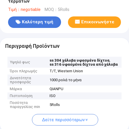
τερμάτων
Τιμή：negotiable
MOQ：5Rolls
Καλύτερη τιμή
Επικοινωνήστε
Περιγραφή Προϊόντων
,
ss 304 χάλυβα υφασμένα δίχτυα
Υψηλό φως
ss 316 υφασμένα δίχτυα από χάλυβα
Όροι πληρωμής
T/T, Western Union
Δυνατότητα
1000 ρολά το μήνα
προσφοράς
Μάρκα
QIANPU
Πιστοποίηση
ISO
Ποσότητα
5Rolls
παραγγελίας min
Δείτε περισσότερων