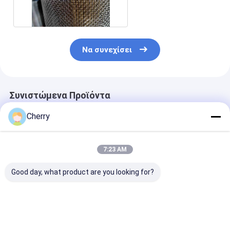
τερματικών
τερμάτων
Να συνεχίσει
Συνιστώμενα Προϊόντα
Cherry
7:23 AM
Good day, what product are you looking for?
Ανοξείδωτο πλέγμα
Δίκτυο από
Ανοξείδωτο π
από υφαντό σύρμα
υφασμένο σύρμα
από υφαντό σ
με 14 πλέγματα
από ανοξείδωτο
με 15 πλέγματ
χάλυβα με 16 δίχτυα
Καλύτερη τιμή
Καλύτερη τιμή
Καλύτερη 