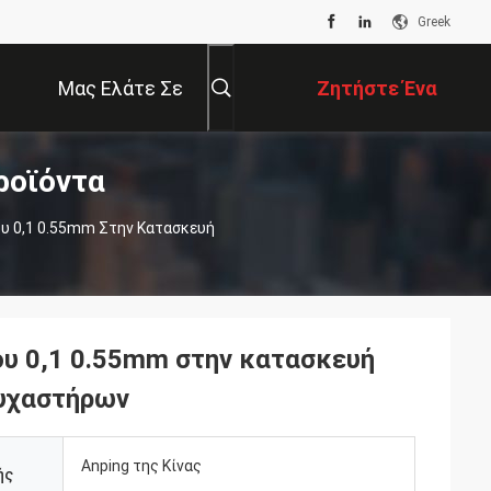
Greek
Μας Ελάτε Σε
Ζητήστε Ένα
ροϊόντα
Επαφή Με
Απόσπασμα
υ 0,1 0.55mm Στην Κατασκευή
υ 0,1 0.55mm στην κατασκευή
συχαστήρων
Anping της Κίνας
ής