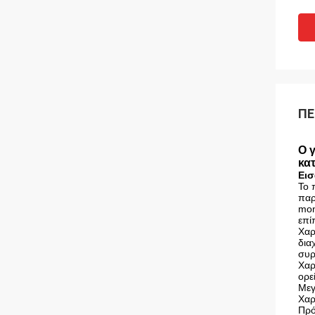
ΠΕ
Ο 
κα
Ει
Το 
παρ
mon
επί
Χαρ
δια
συρ
Χαρ
ορε
Μεγ
Χαρ
Πρ