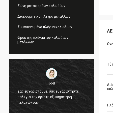
Ζώνη μεταφορέων καλωδίων
Διακοσμητικό πλέγμα μετάλλων
Συμπυκνωμένο πλέγμα καλωδίων
ΛΕ
Φράκτης πλέγματος καλωδίων
μετάλλων
Όν
Τύ
Joel
Διά
κα
Σας ευχαριστούμε, σας ευχαριστήστε
Σας ευ
πάλι για την άριστη εξυπηρέτηση
πάλι γ
πελατών σας.
πελατώ
Πλ