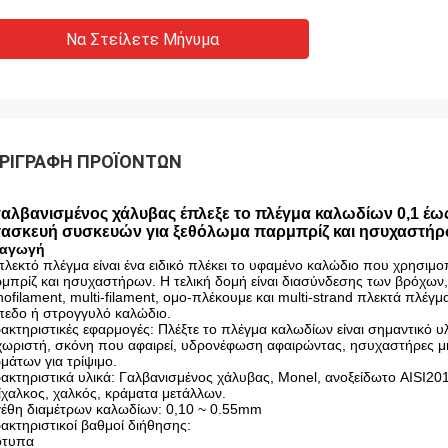
Να Στείλετε Μήνυμα
ΡΙΓΡΑΦΉ ΠΡΟΪΌΝΤΩΝ
γαλβανισμένος χάλυβας έπλεξε το πλέγμα καλωδίων 0,1 έω
τασκευή συσκευών για ξεθόλωμα παρμπρίζ και ησυχαστή
σαγωγή
πλεκτό πλέγμα είναι ένα ειδικό πλέκει το υφαμένο καλώδιο που χρησιμ
μπρίζ και ησυχαστήρων. Η τελική δομή είναι διασύνδεσης των βρόχων,
ofilament, multi-filament, ομο-πλέκουμε και multi-strand πλεκτά πλέ
πεδο ή στρογγυλό καλώδιο.
ακτηριστικές εφαρμογές: Πλέξτε το πλέγμα καλωδίων είναι σημαντικό υλ
χωριστή, σκόνη που αφαιρεί, υδρονέφωση αφαιρώντας, ησυχαστήρες μ
μάτων για τρίψιμο.
ακτηριστικά υλικά: Γαλβανισμένος χάλυβας, Monel, ανοξείδωτο AISI201,
ίχαλκος, χαλκός, κράματα μετάλλων.
έθη διαμέτρων καλωδίων: 0,10 ~ 0.55mm
ακτηριστικοί βαθμοί διήθησης:
ότυπα