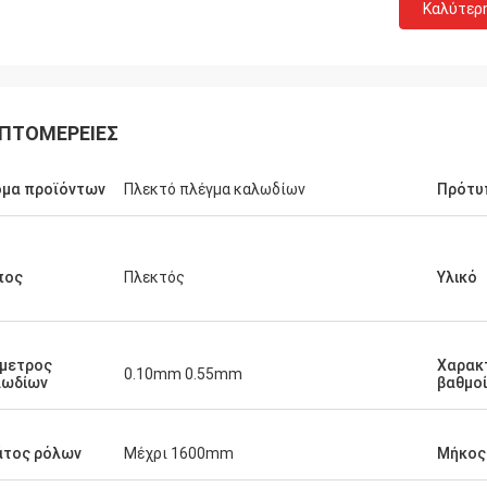
Καλύτερ
ΠΤΟΜΈΡΕΙΕΣ
ομα προϊόντων
Πλεκτό πλέγμα καλωδίων
Πρότυ
πος
Πλεκτός
Υλικό
Joel
μετρος
Χαρακτ
0.10mm 0.55mm
λωδίων
βαθμοί
χαριστούμε, σας ευχαριστήστε
ια την άριστη εξυπηρέτηση
ν σας.
άτος ρόλων
Μέχρι 1600mm
Μήκος