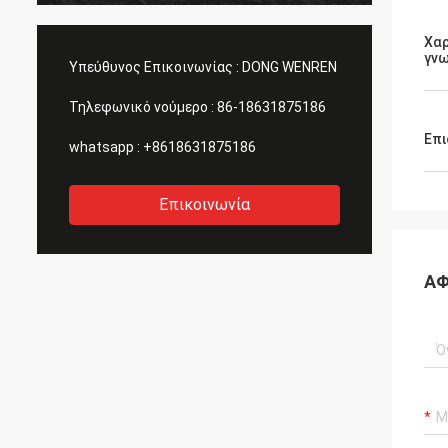
Χαρ
γν
Υπεύθυνος Επικοινωνίας :
DONG WENREN
Τηλεφωνικό νούμερο :
86-18631875186
Επι
whatsapp :
+8618631875186
Επικοινωνία
ΑΦ