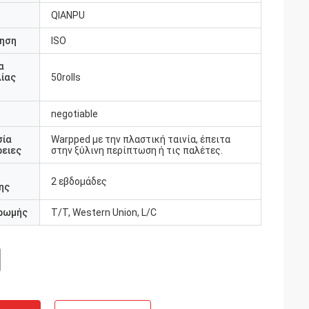
QIANPU
ηση
ISO
α
ίας
50rolls
negotiable
σία
Warpped με την πλαστική ταινία, έπειτα
ειες
στην ξύλινη περίπτωση ή τις παλέτες.
2 εβδομάδες
ης
ρωμής
T/T, Western Union, L/C