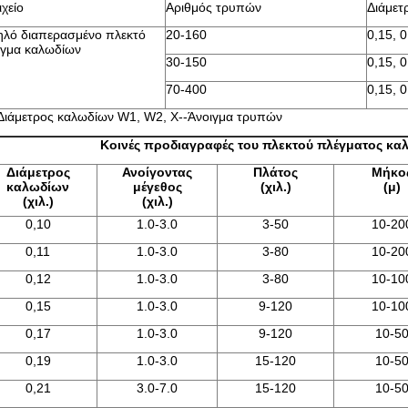
ιχείο
Αριθμός τρυπών
Διάμετ
λό διαπερασμένο πλεκτό
20-160
0,15, 0
γμα καλωδίων
30-150
0,15, 0
70-400
0,15, 0
Διάμετρος καλωδίων W1, W2, Χ--Άνοιγμα τρυπών
Κοινές προδιαγραφές του πλεκτού πλέγματος κα
Διάμετρος
Ανοίγοντας
Πλάτος
Μήκο
καλωδίων
μέγεθος
(χιλ.)
(μ)
(χιλ.)
(χιλ.)
0,10
1.0-3.0
3-50
10-20
0,11
1.0-3.0
3-80
10-20
0,12
1.0-3.0
3-80
10-10
0,15
1.0-3.0
9-120
10-10
0,17
1.0-3.0
9-120
10-5
0,19
1.0-3.0
15-120
10-5
0,21
3.0-7.0
15-120
10-5