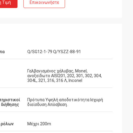
η Τιμή
Επικοινωνήστε
πα
Q/SG12-1-79 Q/YSZZ-88-91
Γαλβανισμένος χάλυβας, Monel,
ανοξείδωτο AISI201, 202, 301, 302, 304,
304L, 321, 316, 316 Λ, Inconel
ηριστικοί
Πρότυπα Υψηλή αποδοτικότητα Ισχυρή
 διήθησης
διείσδυση Απόσβεση.
 ρόλων
Μέχρι 200m