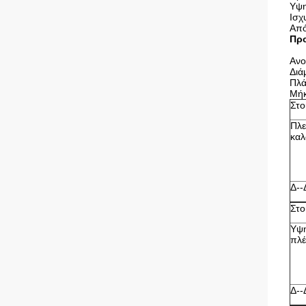
Υψη
Ισχ
Από
Προ
Ανο
Διά
Πλά
Μήκ
Στο
Πλε
κα
Δ--
Στο
Υψη
πλέ
Δ--