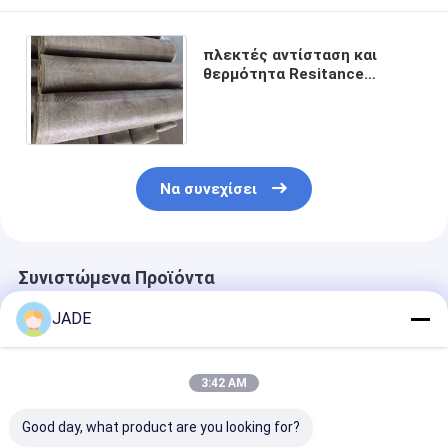
πλεκτές αντίσταση και
θερμότητα Resitance
πλέγματος καλωδίων
0.28mm Ss316l ανοξείδωτο
όξινες
Να συνεχίσει
Συνιστώμενα Προϊόντα
JADE
3:42 AM
Good day, what product are you looking for?