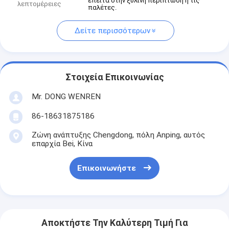
έπειτα στην ξύλινη περίπτωση ή τις
λεπτομέρειες
παλέτες.
Δείτε περισσότερων
Στοιχεία Επικοινωνίας
Mr. DONG WENREN
86-18631875186
Ζώνη ανάπτυξης Chengdong, πόλη Anping, αυτός
επαρχία Bei, Κίνα
Επικοινωνήστε
Αποκτήστε Την Καλύτερη Τιμή Για