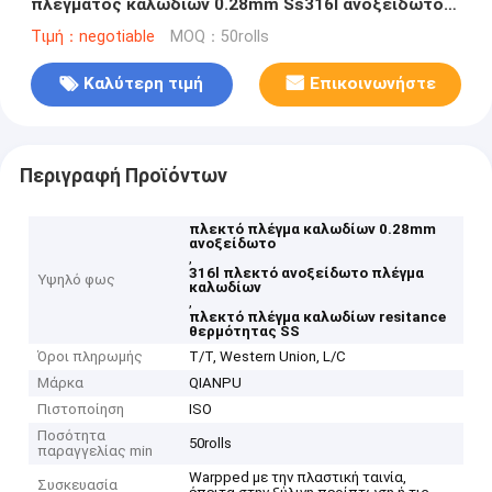
πλέγματος καλωδίων 0.28mm Ss316l ανοξείδωτο
όξινες
Τιμή：negotiable
MOQ：50rolls
Καλύτερη τιμή
Επικοινωνήστε
Περιγραφή Προϊόντων
πλεκτό πλέγμα καλωδίων 0.28mm
ανοξείδωτο
,
316l πλεκτό ανοξείδωτο πλέγμα
Υψηλό φως
καλωδίων
,
πλεκτό πλέγμα καλωδίων resitance
θερμότητας SS
Όροι πληρωμής
T/T, Western Union, L/C
Μάρκα
QIANPU
Πιστοποίηση
ISO
Ποσότητα
50rolls
παραγγελίας min
Warpped με την πλαστική ταινία,
Συσκευασία