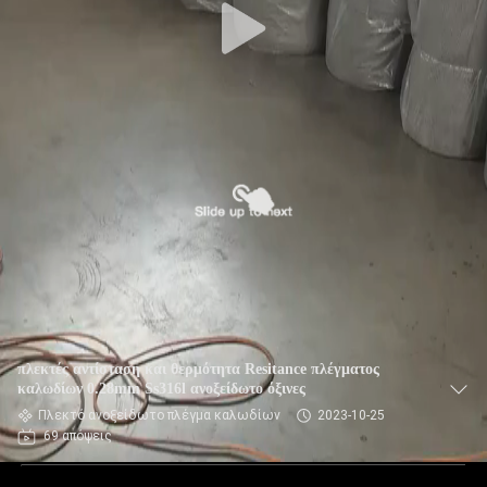
πλεκτές αντίσταση και θερμότητα Resitance πλέγματος
καλωδίων 0.28mm Ss316l ανοξείδωτο όξινες
Πλεκτό ανοξείδωτο πλέγμα καλωδίων
2023-10-25
69 απόψεις