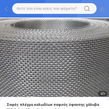
2
/
3
Σαφές πλέγμα καλωδίων σαφούς ύφανσης χάλυβα