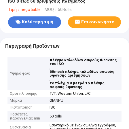
ISO 8 έως 60 αριθμήσεις πλέγματος
Τιμή：negotiable
MOQ：50Rolls
Καλύτερη τιμή
Επικοινωνήστε
Περιγραφή Προϊόντων
πλέγμα καλωδίων σαφούς ύφανσης
του ISO
,
60mesh πλέγμα καλωδίων σαφούς
Υψηλό φως
ύφανσης αριθμήσεων
,
το πλέγμα 8 μετρά το πλέγμα
σαφούς ύφανσης
Όροι πληρωμής
T/T, Western Union, L/C
Μάρκα
QIANPU
Πιστοποίηση
ISO
Ποσότητα
50Rolls
παραγγελίας min
Εσωτερικό με έναν σωλήνα εγγράφου,
Συσκευασία