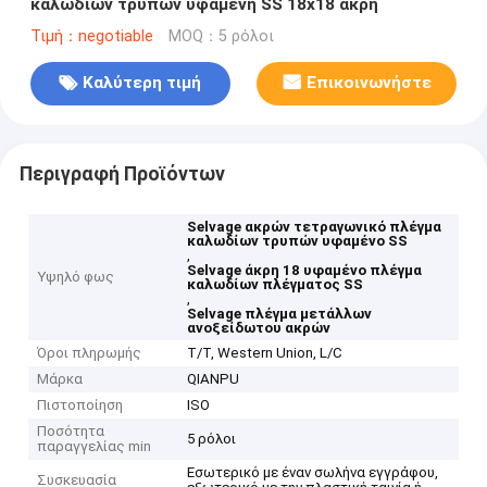
καλωδίων τρυπών υφαμένη SS 18x18 άκρη
Τιμή：negotiable
MOQ：5 ρόλοι
Καλύτερη τιμή
Επικοινωνήστε
Περιγραφή Προϊόντων
Selvage ακρών τετραγωνικό πλέγμα
καλωδίων τρυπών υφαμένο SS
,
Selvage άκρη 18 υφαμένο πλέγμα
Υψηλό φως
καλωδίων πλέγματος SS
,
Selvage πλέγμα μετάλλων
ανοξείδωτου ακρών
Όροι πληρωμής
T/T, Western Union, L/C
Μάρκα
QIANPU
Πιστοποίηση
ISO
Ποσότητα
5 ρόλοι
παραγγελίας min
Εσωτερικό με έναν σωλήνα εγγράφου,
Συσκευασία