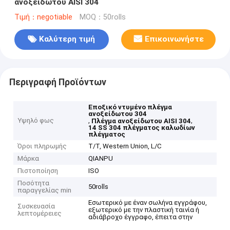
ανοξείδωτου AISI 304
Τιμή：negotiable
MOQ：50rolls
Καλύτερη τιμή
Επικοινωνήστε
Περιγραφή Προϊόντων
Εποξικό ντυμένο πλέγμα
ανοξείδωτου 304
Υψηλό φως
,
,
Πλέγμα ανοξείδωτου AISI 304
14 SS 304 πλέγματος καλωδίων
πλέγματος
Όροι πληρωμής
T/T, Western Union, L/C
Μάρκα
QIANPU
Πιστοποίηση
ISO
Ποσότητα
50rolls
παραγγελίας min
Εσωτερικό με έναν σωλήνα εγγράφου,
Συσκευασία
εξωτερικό με την πλαστική ταινία ή
λεπτομέρειες
αδιάβροχο έγγραφο, έπειτα στην