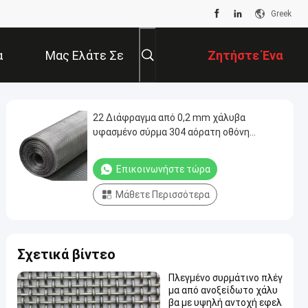
Greek
α
Μας Ελάτε Σε
Ζητήστε Ένα
Επαφή Με
Απόσπασμα
22 Διάφραγμα από 0,2 mm χάλυβα
υφασμένο σύρμα 304 αόρατη οθόνη
παραθύρου
Επικοινωνήστε τώρα
Μάθετε Περισσότερα
Σχετικά βίντεο
Πλεγμένο συρμάτινο πλέγ
μα από ανοξείδωτο χάλυ
βα με υψηλή αντοχή εφελ