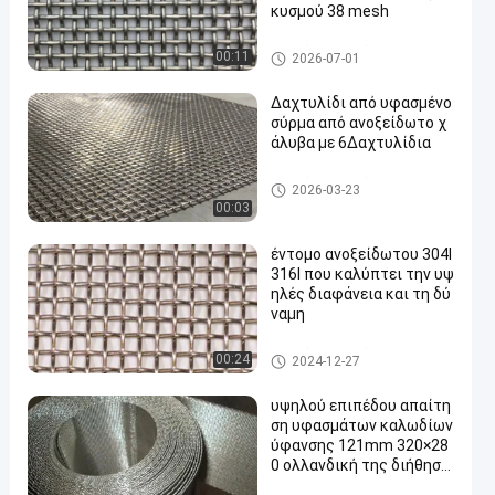
κυσμού 38 mesh
υφαμένο SS πλέγμα καλωδί
00:11
2026-07-01
ων
Δαχτυλίδι από υφασμένο
σύρμα από ανοξείδωτο χ
άλυβα με 6Δαχτυλίδια
υφαμένο SS πλέγμα καλωδί
2026-03-23
ων
00:03
έντομο ανοξείδωτου 304l
316l που καλύπτει την υψ
ηλές διαφάνεια και τη δύ
ναμη
υφαμένο SS πλέγμα καλωδί
00:24
2024-12-27
ων
υψηλού επιπέδου απαίτη
ση υφασμάτων καλωδίων
ύφανσης 121mm 320×28
0 ολλανδική της διήθηση
ς βιομηχανική