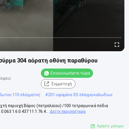
σύρμα 304 αόρατη οθόνη παραθύρου
Επικοινωνήστε τώρα
πόψεις
Συμμετοχή
δωτου 110 πλέγματος
#
201 υφαμένο SS πλέγμα καλωδίων
χτή περιοχή Βάρος (πετρελαίου) /100 τετραγωνικά πόδια
063 1.6 0.437 11.1 76.4...
Δείτε περισσότερα
Αφήστε μήνυμα.