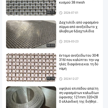
κυσμού 38 mesh
υφαμένο SS πλέγμα καλωδί
00:11
2026-07-01
ων
Δαχτυλίδι από υφασμένο
σύρμα από ανοξείδωτο χ
άλυβα με 6Δαχτυλίδια
υφαμένο SS πλέγμα καλωδί
2026-03-23
ων
00:03
έντομο ανοξείδωτου 304l
316l που καλύπτει την υψ
ηλές διαφάνεια και τη δύ
ναμη
υφαμένο SS πλέγμα καλωδί
00:24
2024-12-27
ων
υψηλού επιπέδου απαίτη
ση υφασμάτων καλωδίων
ύφανσης 121mm 320×28
0 ολλανδική της διήθηση
ς βιομηχανική