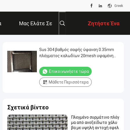
Greek
α
Μας Ελάτε Σε
Ζητήστε Ένα
Επαφή Με
Απόσπασμα
Sus 304 βαθμός σαφής ύφανση 0.35mm
πλέγματος καλωδίων 20mesh υφαμένη
SS διάμετρος
Επικοινωνήστε τώρα
Μάθετε Περισσότερα
Σχετικά βίντεο
Πλεγμένο συρμάτινο πλέγ
μα από ανοξείδωτο χάλυ
βα με υψηλή αντοχή εφελ