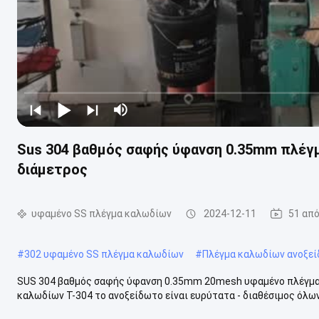
Sus 304 βαθμός σαφής ύφανση 0.35mm πλέγ
διάμετρος
υφαμένο SS πλέγμα καλωδίων
2024-12-11
51 απ
#
302 υφαμένο SS πλέγμα καλωδίων
#
Πλέγμα καλωδίων ανοξεί
SUS 304 βαθμός σαφής ύφανση 0.35mm 20mesh υφαμένο πλέγμα
καλωδίων Τ-304 το ανοξείδωτο είναι ευρύτατα - διαθέσιμος όλων