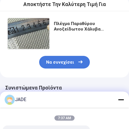
Αποκτήστε Την Καλύτερη Τιμή Για
Πλέγμα Παραθύρου
Ανοξείδωτου Χάλυβα
Ασφαλείας με Επίστρωση PVC
Επίπεδη Επιφάνεια
Πολλαπλών Διαστάσεων
Να συνεχίσει
Συνιστώμενα Προϊόντα
JADE
7:37 AM