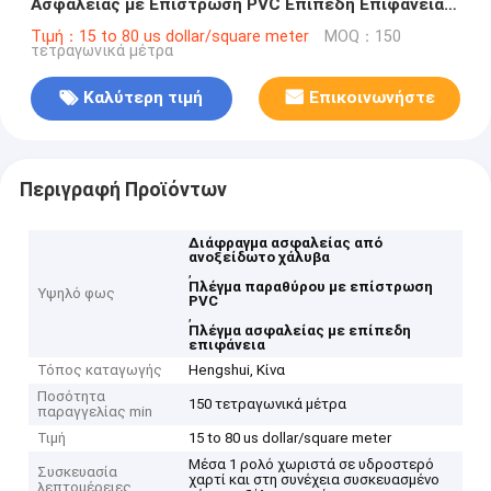
Ασφαλείας με Επίστρωση PVC Επίπεδη Επιφάνεια
Πολλαπλών Διαστάσεων
Τιμή：15 to 80 us dollar/square meter
MOQ：150
τετραγωνικά μέτρα
Καλύτερη τιμή
Επικοινωνήστε
Περιγραφή Προϊόντων
Διάφραγμα ασφαλείας από
ανοξείδωτο χάλυβα
,
Πλέγμα παραθύρου με επίστρωση
Υψηλό φως
PVC
,
Πλέγμα ασφαλείας με επίπεδη
επιφάνεια
Τόπος καταγωγής
Hengshui, Κίνα
Ποσότητα
150 τετραγωνικά μέτρα
παραγγελίας min
Τιμή
15 to 80 us dollar/square meter
Μέσα 1 ρολό χωριστά σε υδροστερό
Συσκευασία
χαρτί και στη συνέχεια συσκευασμένο
λεπτομέρειες