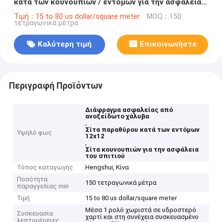
κατά των κουνουπιών / εντόμων για την ασφάλεια
του σπιτιού
Τιμή：15 to 80 us dollar/square meter
MOQ：150
τετραγωνικά μέτρα
Καλύτερη τιμή
Επικοινωνήστε
Περιγραφή Προϊόντων
Διάφραγμα ασφαλείας από
ανοξείδωτο χάλυβα
,
Σίτα παραθύρου κατά των εντόμων
Υψηλό φως
12x12
,
Σίτα κουνουπιών για την ασφάλεια
του σπιτιού
Τόπος καταγωγής
Hengshui, Κίνα
Ποσότητα
150 τετραγωνικά μέτρα
παραγγελίας min
Τιμή
15 to 80 us dollar/square meter
Μέσα 1 ρολό χωριστά σε υδροστερό
Συσκευασία
χαρτί και στη συνέχεια συσκευασμένο
λεπτομέρειες