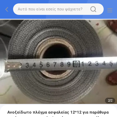
2
/
2
Ανοξείδωτο πλέγμα ασφαλείας 12*12 για παράθυρα