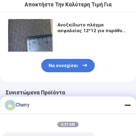
Αποκτήστε Την Καλύτερη Τιμή Για
Ανοξείδωτο πλέγμα
ασφαλείας 12*12 για παράθυρα
κατά των κουνουπιών /
εντόμων για την ασφάλεια του
σπιτιού
Να συνεχίσει
Συνιστώμενα Προϊόντα
Cherry
6:37 AM