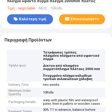
πλέγμα υφαντό σύρμα πλέγμα 2000mm πλάτος
Τιμή：negotiable
MOQ：10Rolls
Καλύτερη τιμή
Επικοινωνήστε
Περιγραφή Προϊόντων
,
Τετράγωνες τρύπες
πλεγμένα πλέγματα από υφαντικό
σύρμα
,
Υψηλό φως
Δίκτυο από πλεγμένο
συρματόπλεγμα πλάτους 2000 mm
,
Πτυχωμένο πλέγμα καλωδίων
τρυπών αυλακώσεων χάλυβας
Delivery Time
two weeks
Minimum Order
10Rolls
Quantity
warp with plastic film and waterproof
Packaging Details
pater, then in pallets or wooden cases
30% TT in advance, balance before
Payment Terms