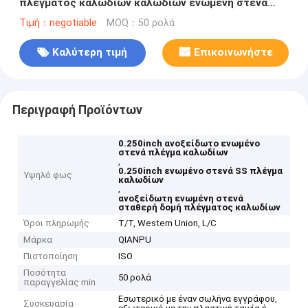
πλέγματος καλωδίων καλωδίων ενωμένη στενά
ανοξείδωτο
Τιμή：negotiable
MOQ：50 ρολά
Καλύτερη τιμή
Επικοινωνήστε
Περιγραφή Προϊόντων
0.250inch ανοξείδωτο ενωμένο
στενά πλέγμα καλωδίων
,
0.250inch ενωμένο στενά SS πλέγμα
Υψηλό φως
καλωδίων
,
ανοξείδωτη ενωμένη στενά
σταθερή δομή πλέγματος καλωδίων
Όροι πληρωμής
T/T, Western Union, L/C
Μάρκα
QIANPU
Πιστοποίηση
ISO
Ποσότητα
50 ρολά
παραγγελίας min
Εσωτερικό με έναν σωλήνα εγγράφου,
Συσκευασία