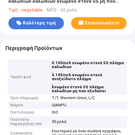
καλωδίων καλωδίων ενωμένο στενά SS μη που
οξυδώνει
Τιμή：negotiable
MOQ：50 ρολά
Καλύτερη τιμή
Επικοινωνήστε
Περιγραφή Προϊόντων
0.105inch ενωμένο στενά SS πλέγμα
καλωδίων
,
0.105inch ενωμένο στενά
Υψηλό φως
ανοξείδωτο πλέγμα
,
Ενωμένο στενά SS πλέγμα
καλωδίων μη που οξυδώνει
Όροι πληρωμής
T/T, Western Union, L/C
Μάρκα
QIANPU
Πιστοποίηση
ISO
Ποσότητα
50 ρολά
παραγγελίας min
Εσωτερικό με έναν σωλήνα εγγράφου,
Συσκευασία