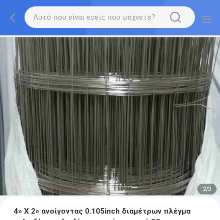
2
/
3
4» Χ 2» ανοίγοντας 0.105inch διαμέτρων πλέγμα