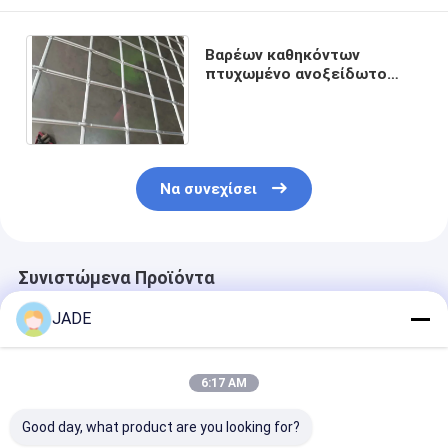
Βαρέων καθηκόντων
πτυχωμένο ανοξείδωτο
πλέγμα 10mm 100mm που
ανοίγει με τη σταθερή δομή
Να συνεχίσει
Συνιστώμενα Προϊόντα
JADE
6:17 AM
Good day, what product are you looking for?