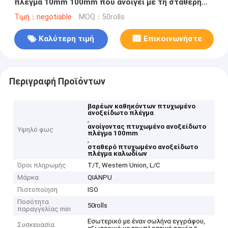
πλέγμα 10mm 100mm που ανοίγει με τη σταθερή
δομή
Τιμή：negotiable
MOQ：50rolls
Καλύτερη τιμή
Επικοινωνήστε
Περιγραφή Προϊόντων
βαρέων καθηκόντων πτυχωμένο
ανοξείδωτο πλέγμα
,
ανοίγοντας πτυχωμένο ανοξείδωτο
Υψηλό φως
πλέγμα 100mm
,
σταθερό πτυχωμένο ανοξείδωτο
πλέγμα καλωδίων
Όροι πληρωμής
T/T, Western Union, L/C
Μάρκα
QIANPU
Πιστοποίηση
ISO
Ποσότητα
50rolls
παραγγελίας min
Εσωτερικό με έναν σωλήνα εγγράφου,
Συσκευασία