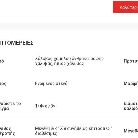
Καλύτερ
ΠΤΟΜΈΡΕΙΕΣ
Χάλυβας χαμηλού άνθρακα, σαφής
κό
Πρότυ
χάλυβας, ήπιος χάλυβας
πος
Ενωμένος στενά
Μορφή
αρίστε το
διάμε
1/4» σε 8»
ιγμα
καλωδ
τήστε
η
γεθος
Μεγέθη & 4 ′ Χ 8 συνήθειας επιτροπές ′
Μέγεθ
ιτροπής
διαθέσιμες