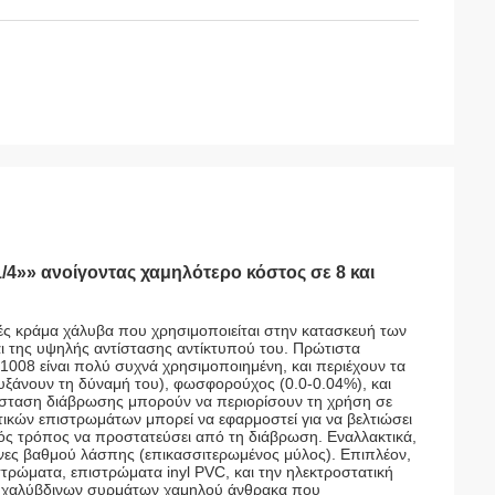
4»» ανοίγοντας χαμηλότερο κόστος σε 8 και
ές κράμα χάλυβα που χρησιμοποιείται στην κατασκευή των
 της υψηλής αντίστασης αντίκτυπού του. Πρώτιστα
 1008 είναι πολύ συχνά χρησιμοποιημένη, και περιέχουν τα
υξάνουν τη δύναμή του), φωσφορούχος (0.0-0.04%), και
τίσταση διάβρωσης μπορούν να περιορίσουν τη χρήση σε
υτικών επιστρωμάτων μπορεί να εφαρμοστεί για να βελτιώσει
ικός τρόπος να προστατεύσει από τη διάβρωση. Εναλλακτικά,
όνες βαθμού λάσπης (επικασσιτερωμένος μύλος). Επιπλέον,
τρώματα, επιστρώματα inyl PVC, και την ηλεκτροστατική
ς χαλύβδινων συρμάτων χαμηλού άνθρακα που