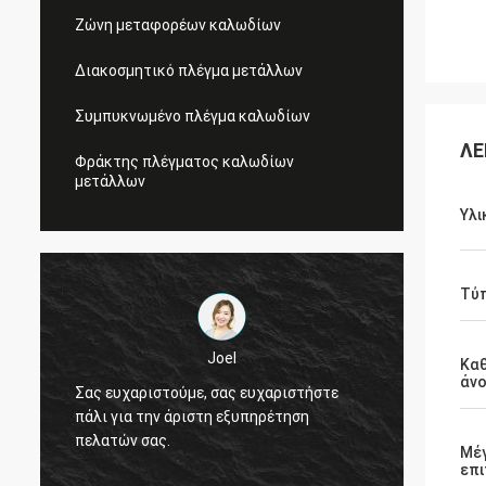
Ζώνη μεταφορέων καλωδίων
Διακοσμητικό πλέγμα μετάλλων
Συμπυκνωμένο πλέγμα καλωδίων
ΛΕ
Φράκτης πλέγματος καλωδίων
μετάλλων
Υλι
Τύ
Joel
Joel
Καθ
άνο
ύμε, σας ευχαριστήστε
Σας ευχαριστούμε, σας ευχαρισ
άριστη εξυπηρέτηση
πάλι για την άριστη εξυπηρέτησ
πελατών σας.
Μέ
επ