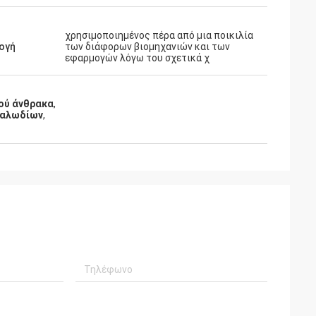
χρησιμοποιημένος πέρα από μια ποικιλία
ογή
των διάφορων βιομηχανιών και των
εφαρμογών λόγω του σχετικά χ
ού άνθρακα
,
καλωδίων
,