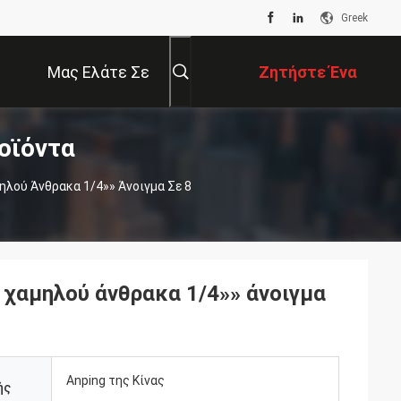
Greek
Μας Ελάτε Σε
Ζητήστε Ένα
οϊόντα
Επαφή Με
Απόσπασμα
λού Άνθρακα 1/4»» Άνοιγμα Σε 8
χαμηλού άνθρακα 1/4»» άνοιγμα
Anping της Κίνας
ής