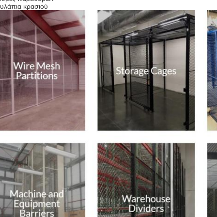
υλάπια κρασιού