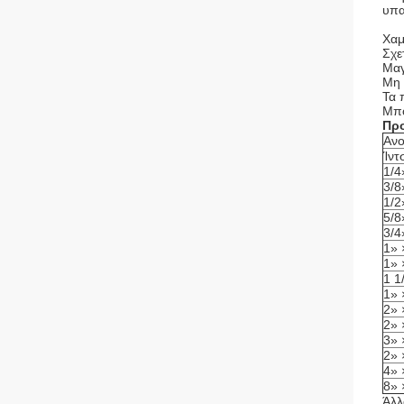
υπα
Χαμ
Σχε
Μαγ
Μη 
Τα 
Μπο
Προ
Ανο
Ίντ
1/4
3/8
1/2
5/8
3/4
1» 
1» 
1 1
1» 
2» 
2» 
3» 
2» 
4» 
8» 
Άλλ