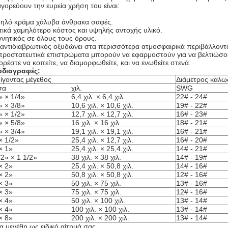
γορεύουν την ευρεία χρήση του είναι:
ηλό κράμα χάλυβα άνθρακα σαφές.
τικά χαμηλότερο κόστος και υψηλής αντοχής υλικό.
νητικός σε όλους τους όρους.
αντιδιαβρωτικός οξυδώνει στα περισσότερα ατμοσφαιρικά περιβάλλοντ
προστατευτικά επιστρώματα μπορούν να εφαρμοστούν για να βελτιώσου
ρέστε να κοπείτε, να διαμορφωθείτε, και να ενωθείτε στενά.
διαγραφές:
ίγοντας μέγεθος
Διάμετρος καλω
σα
χιλ.
SWG
» × 1/4»
6,4 χιλ. × 6,4 χιλ.
22# - 24#
» × 3/8»
10,6 χιλ. × 10,6 χιλ.
19# - 22#
» × 1/2»
12,7 χιλ. × 12,7 χιλ.
16# - 23#
» × 5/8»
16 χιλ. × 16 χιλ.
18# - 21#
» × 3/4»
19,1 χιλ. × 19,1 χιλ.
16# - 21#
× 1/2»
25,4 χιλ. × 12,7 χιλ.
16# - 20#
× 1»
25,4 χιλ. × 25,4 χιλ.
14# - 21#
/2» × 1 1/2»
38 χιλ. × 38 χιλ.
14# - 19#
× 2»
25,4 χιλ. × 50,8 χιλ.
14# - 16#
× 2»
50,8 χιλ. × 50,8 χιλ.
12# - 16#
× 3»
50 χιλ. × 75 χιλ.
13# - 16#
× 3»
75 χιλ. × 75 χιλ.
12# - 16#
× 4»
50 χιλ. × 100 χιλ.
13# - 14#
× 4»
100 χιλ. × 100 χιλ.
13# - 14#
× 8»
200 χιλ. × 200 χιλ.
13# - 14#
α μεγέθη ως ειδικό αίτημά σας.