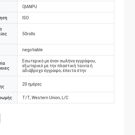
QIANPU
ηση
ISO
α
ίας
50rolls
negotiable
Εσωτερικό με έναν σωλήνα εγγράφου,
σία
εξωτερικό με την πλαστική ταινία ή
ειες
αδιάβροχο έγγραφο, έπειτα στην
20 ημέρες
ης
ρωμής
T/T, Western Union, L/C