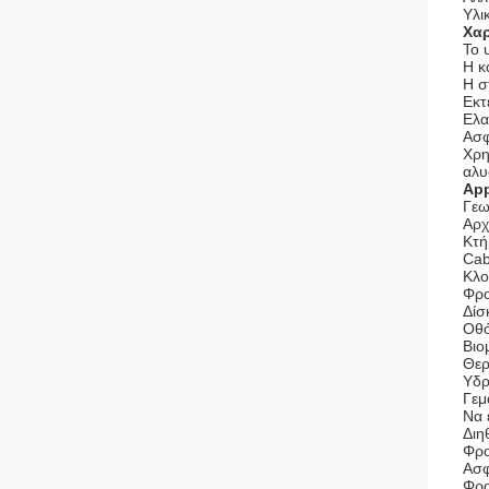
Υλι
Χαρ
Το 
Η κ
Η σ
Εκτ
Ελα
Ασφ
Χρη
αλυ
App
Γεω
Αρχ
Κτή
Cab
Κλο
Φρο
Δίσ
Οθό
Βιο
Θερ
Υδρ
Γεμ
Να 
Διη
Φρο
Ασφ
Φρο