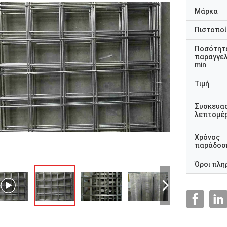
Μάρκα
Πιστοποί
Ποσότητ
παραγγελ
min
Τιμή
Συσκευα
λεπτομέρ
Χρόνος
παράδοσ
Όροι πλη