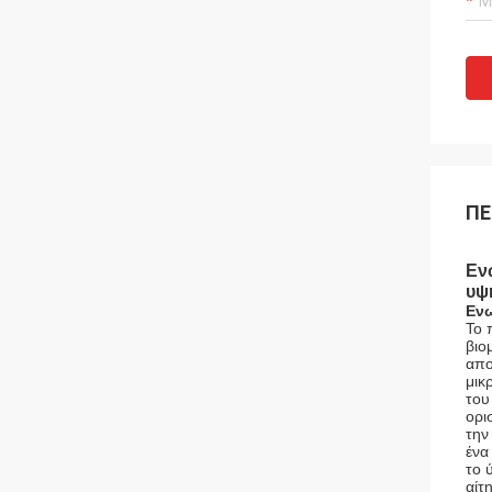
ΠΕ
Εν
υψ
Ενω
Το 
βιο
απο
μικ
του
ορι
την
ένα
το 
αίτ