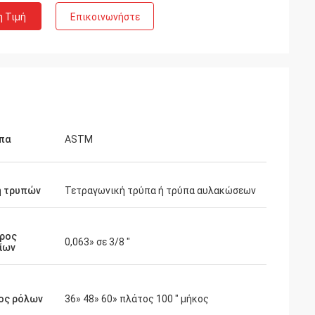
η Τιμή
Επικοινωνήστε
πα
ASTM
 τρυπών
Τετραγωνική τρύπα ή τρύπα αυλακώσεων
τρος
0,063» σε 3/8 ″
ίων
ος ρόλων
36» 48» 60» πλάτος 100 " μήκος