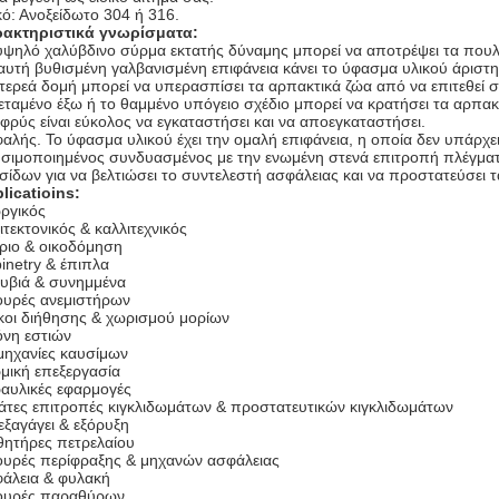
κό: Ανοξείδωτο 304 ή 316.
ακτηριστικά γνωρίσματα:
υψηλό χαλύβδινο σύρμα εκτατής δύναμης μπορεί να αποτρέψει τα που
αυτή βυθισμένη γαλβανισμένη επιφάνεια κάνει το ύφασμα υλικού άριστη
τερεά δομή μπορεί να υπερασπίσει τα αρπακτικά ζώα από να επιτεθεί σ
εταμένο έξω ή το θαμμένο υπόγειο σχέδιο μπορεί να κρατήσει τα αρπακ
φρύς είναι εύκολος να εγκαταστήσει και να αποεγκαταστήσει.
αλής. Το ύφασμα υλικού έχει την ομαλή επιφάνεια, η οποία δεν υπάρχει
σιμοποιημένος συνδυασμένος με την ενωμένη στενά επιτροπή πλέγμα
σίδων για να βελτιώσει το συντελεστή ασφάλειας και να προστατεύσει τ
licatioins:
ργικός
ιτεκτονικός & καλλιτεχνικός
ριο & οικοδόμηση
inetry & έπιπλα
υβιά & συνημμένα
υρές ανεμιστήρων
κοι διήθησης & χωρισμού μορίων
νη εστιών
μηχανίες καυσίμων
μική επεξεργασία
αυλικές εφαρμογές
άτες επιτροπές κιγκλιδωμάτων & προστατευτικών κιγκλιδωμάτων
εξαγάγει & εξόρυξη
θητήρες πετρελαίου
υρές περίφραξης & μηχανών ασφάλειας
άλεια & φυλακή
υρές παραθύρων