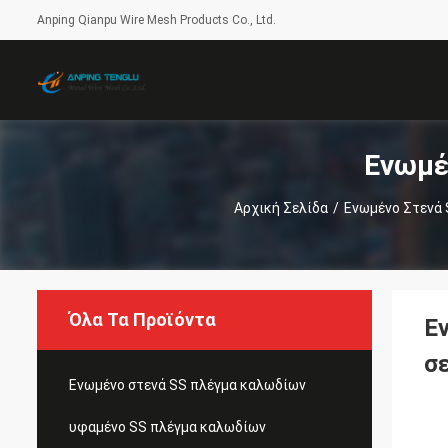
Anping Qianpu Wire Mesh Products Co., Ltd.
Ενωμέ
Αρχική Σελίδα
/
Ενωμένο Στενά
Όλα Τα Προϊόντα
Ε
σ
Ενωμένο στενά SS πλέγμα καλωδίων
υφαμένο SS πλέγμα καλωδίων