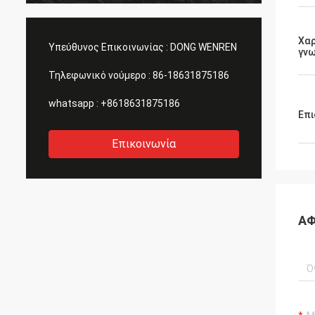
Χαρ
Υπεύθυνος Επικοινωνίας :
DONG WENREN
γν
Τηλεφωνικό νούμερο :
86-18631875186
whatsapp :
+8618631875186
Επι
Επικοινωνία
ΑΦ