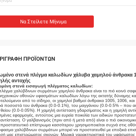
Να Στείλετε Μήνυμα
ΡΙΓΡΑΦΉ ΠΡΟΪΌΝΤΩΝ
ωμένο στενά πλέγμα καλωδίων χάλυβα χαμηλού άνθρακα 1/
ηλής αντοχής
μένη στενά εισαγωγή πλέγματος καλωδίων:
πλέγμα χαλύβδινων συρμάτων χαμηλού άνθρακα είναι το πιό κοινό σαφ
μηχανικών οθονών υφασμάτων καλωδίων λόγω της εκτατής δύναμης και
τελούμενοι από το σίδηρο, οι χαμηλοί βαθμοί άνθρακα 1005, 1006, και
ρά ποσοστά του άνθρακα (0.0-0.1%), του μαγγάνιου (0.0-0.5% – που α
 θείου (0.0-0.05%). Η χαμηλή αντίσταση γδαρσίματος και η χαμηλή αν
σμένες εφαρμογές, εντούτοις μια ευρεία ποικιλία των ειδικών προστατε
 αντίσταση. Ο γαλβανισμός (πριν από ή μετά από) είναι ο πιό οικονομ
 προστατευτικό επίστρωμα κασσίτερου χρησιμοποιείται συχνά στις οθ
ύφασμα χαλύβδινων συρμάτων μπορεί να προστατευθεί με εποξικά επισ
ησή μας επιστρώματος σκονών. Μερικά χαρακτηριστικά του υφάσματο