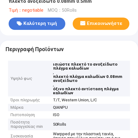
πλεκτό ανοξείδωτο 0.08mm 0.5mm
Τιμή：negotiable
MOQ：50Rolls
Καλύτερη τιμή
Επικοινωνήστε
Περιγραφή Προϊόντων
ισιώστε πλεκτό το ανοξείδωτο
πλέγμα καλωδίων
,
πλεκτό πλέγμα καλωδίων 0.08mm
Υψηλό φως
ανοξείδωτο
,
όξινο πλεκτό αντίσταση πλέγμα
καλωδίων
Όροι πληρωμής
T/T, Western Union, L/C
Μάρκα
QIANPU
Πιστοποίηση
ISO
Ποσότητα
50Rolls
παραγγελίας min
Warpped με την πλαστική ταινία,
Συσκευασία