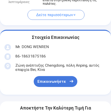
έπειτα στην ξύλινη περίπτωση ή τις
λεπτομέρειες
παλέτες.
Δείτε περισσότερων
Στοιχεία Επικοινωνίας
Mr. DONG WENREN
86-18631875186
Ζώνη ανάπτυξης Chengdong, πόλη Anping, αυτός
επαρχία Bei, Κίνα
Επικοινωνήστε
Αποκτήστε Την Καλύτερη Τιμή Για