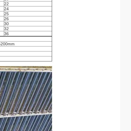
22
24
25
26
30
32
36
 5200mm