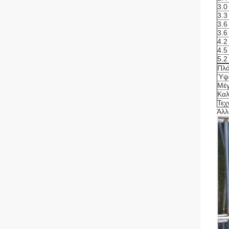
3.0
3.3
3.6
3.6
4.2
4.5
5.2
Πλά
Ύψ
Μέ
Καλ
Τεχ
Άλλ