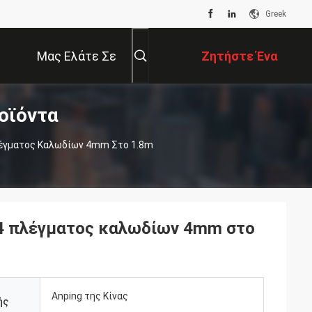
Greek
Μας Ελάτε Σε
Ζητήστε Ένα
οϊόντα
Επαφή Με
Απόσπασμα
λέγματος Καλωδίων 4mm Στο 1.8m
04 πλέγματος καλωδίων 4mm στο
Anping της Κίνας
ής