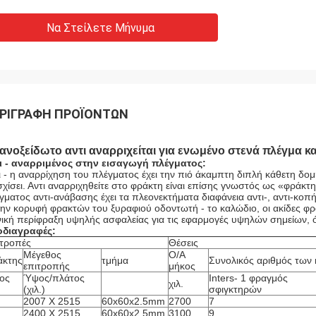
Να Στείλετε Μήνυμα
ΡΙΓΡΑΦΉ ΠΡΟΪΌΝΤΩΝ
 ανοξείδωτο αντι αναρριχείται για ενωμένο στενά πλέγμα
ι - αναρριμένος στην εισαγωγή πλέγματος:
ι - η αναρρίχηση του πλέγματος έχει την πιό άκαμπτη διπλή κάθετη δ
σχίσει. Αντι αναρριχηθείτε στο φράκτη είναι επίσης γνωστός ως «φρά
γματος αντι-ανάβασης έχει τα πλεονεκτήματα διαφάνεια αντι-, αντι-κοπ
την κορυφή φρακτών του ξυραφιού οδοντωτή - το καλώδιο, οι ακίδες φρα
νική περίφραξη υψηλής ασφαλείας για τις εφαρμογές υψηλών σημείων, ό
διαγραφές:
τροπές
Θέσεις
Μέγεθος
O/A
άκτης
τμήμα
Συνολικός αριθμός των
επιτροπής
μήκος
ος
Ύψος/πλάτος
Inters- 1 φραγμός
χιλ.
(χιλ.)
σφιγκτηρών
2007 X 2515
60x60x2.5mm
2700
7
2400 X 2515
60x60x2.5mm
3100
9