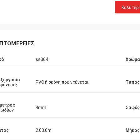
Καλύτερ
ΠΤΟΜΈΡΕΙΕΣ
κό
ss304
Χρώμα
ξεργασία
PVC ή σκόνη που ντύνεται
Τύπος 
φάνειας
μετρος
4mm
Σαφές
λωδίων
άτος
2.03.0m
Μήκος