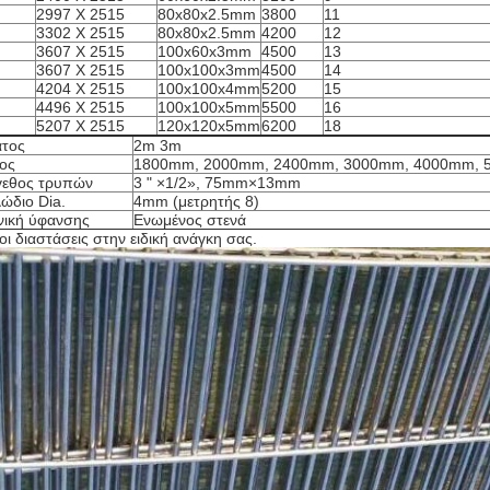
2997 X 2515
80x80x2.5mm
3800
11
3302 X 2515
80x80x2.5mm
4200
12
3607 X 2515
100x60x3mm
4500
13
3607 X 2515
100x100x3mm
4500
14
4204 X 2515
100x100x4mm
5200
15
4496 X 2515
100x100x5mm
5500
16
5207 X 2515
120x120x5mm
6200
18
τος
2m 3m
ος
1800mm, 2000mm, 2400mm, 3000mm, 4000mm,
γεθος τρυπών
3 " ×1/2», 75mm×13mm
ώδιο Dia.
4mm (μετρητής 8)
νική ύφανσης
Ενωμένος στενά
οι διαστάσεις στην ειδική ανάγκη σας.