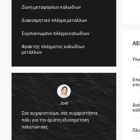
Ζώνη μεταφορέων καλωδίων
Διακοσμητικό πλέγμα μετάλλων
Συμπυκνωμένο πλέγμα καλωδίων
ΛΕ
Φράκτης πλέγματος καλωδίων
μετάλλων
Υλι
Επε
επι
Joel
Διά
κα
ε
Σας ευχαριστούμε, σας ευχαριστήστε
πάλι για την άριστη εξυπηρέτηση
πελατών σας.
Πλ