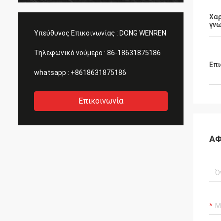
Χαρ
γν
Υπεύθυνος Επικοινωνίας :
DONG WENREN
Τηλεφωνικό νούμερο :
86-18631875186
Επι
whatsapp :
+8618631875186
Επικοινωνία
ΑΦ