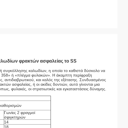
 καλωδίων φρακτών ασφαλείας το SS
ομή συγκόλλησης καλωδίων, η οποία το καθιστά δύσκολο να
κτη 358» ή «πλέγμα φυλακών». Η άκαμπτη περίφραξη
ής, αντιδιαβρωτικού, και καλός της εξέτασης. Συνδυασμένος
κτών ασφαλείας, ή οι ακίδες δοντιών, αυτό γίνονται μια
πως, φυλακές, οι στρατιωτικές και εγκαταστάσεις δύναμης.
 καθορισμών
Γωνίες 2 φραγμοί
σφιγκτηρών
14
18