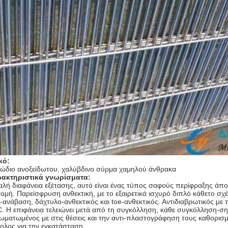
κό:
ώδιο ανοξείδωτου, χαλύβδινο σύρμα χαμηλού άνθρακα
ακτηριστικά γνωρίσματα:
αλή διαφάνεια εξέτασης, αυτό είναι ένας τύπος σαφούς περίφραξης ά
τομή. Παρείσφρυση ανθεκτική, με το εξαιρετικά ισχυρό διπλό κάθετο σχ
ι-ανάβαση, δάχτυλο-ανθεκτικός και toe-ανθεκτικός. Αντιδιαβρωτικός μ
. Η επιφάνεια τελειώνει μετά από τη συγκόλληση, κάθε συγκόλληση-σ
ωματωμένος με στις θέσεις και την αντι-πλαστογράφηση τους καθορισμ
ολος για την εγκατάσταση.