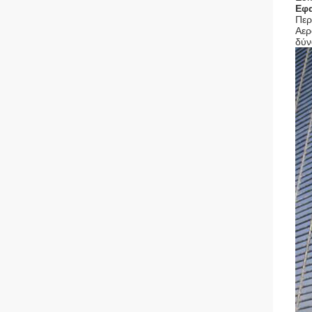
Εφ
Περ
Αερ
δύν