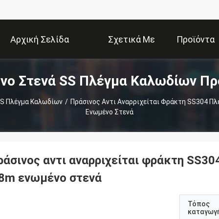
Αρχική Σελίδα
Σχετικά Με
Προϊόντα
νο Στενά SS Πλέγμα Καλωδίων Πρ
Εμάς
SS Πλέγμα Καλωδίων
/
Πράσινος Αντι Αναρριχείται Φράκτη SS304 Π
Ενωμένο Στενά
ράσινος αντι αναρριχείται φράκτη SS3
.8m ενωμένο στενά
Τόπος
καταγωγ