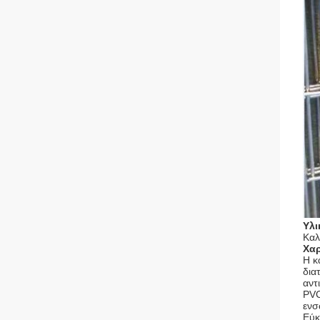
Υλι
Καλ
Χαρ
Η κ
δια
αντ
PVC
ενσ
Εύκ