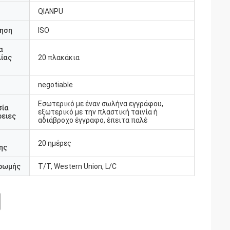
QIANPU
ηση
ISO
α
ίας
20 πλακάκια
negotiable
Εσωτερικό με έναν σωλήνα εγγράφου,
σία
εξωτερικό με την πλαστική ταινία ή
ειες
αδιάβροχο έγγραφο, έπειτα παλέ
20 ημέρες
ης
ρωμής
T/T, Western Union, L/C