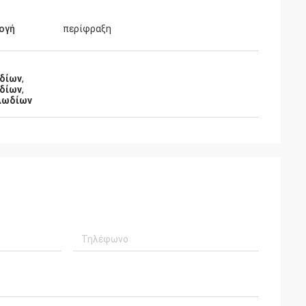
ογή
περίφραξη
ωδίων
,
δίων
,
λωδίων