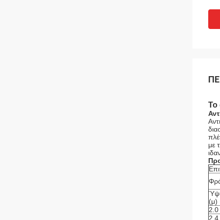
ΠΕ
Το
Αντ
Αντ
δια
πλέ
με 
ιδα
Προ
Επι
Φρ
Ύψ
(μ)
2.0
2.4