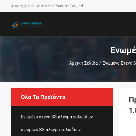
Anping Qianpu Wire Mesh Products Co., Ltd.
Ενωμέ
Αρχική Σελίδα
/
Ενωμένο Στενά 
Όλα Τα Προϊόντα
Π
1
Ενωμένο στενά SS πλέγμα καλωδίων
υφαμένο SS πλέγμα καλωδίων