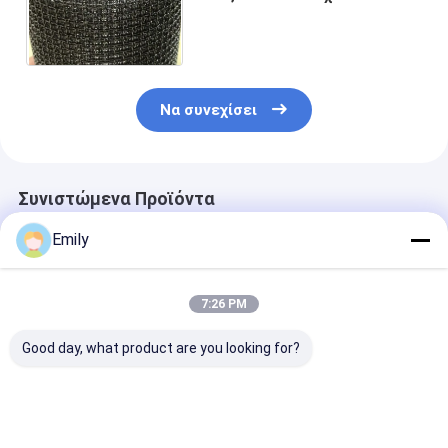
υφαμένο πλέγμα καλωδίων
οικονομικός τύπος ρόλων 10
30m
Να συνεχίσει
Συνιστώμενα Προϊόντα
Emily
7:26 PM
Good day, what product are you looking for?
Ατσάλινο σύρμα
Συρμάτινο πλέγμα
Κλειδωμένο
πλέγμα
SUS304 από χάλυβα
Κρυμμένο
συρρικνωμένο
με πτυχωτό σύρμα,
Σιδηροτροχια
τύπου μπάρμπεκιου
γαλβανισμένο
Δίκτυο