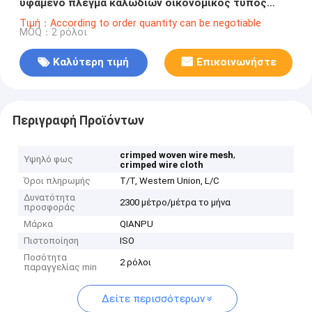
υφαμένο πλέγμα καλωδίων οικονομικός τύπος
ρόλων 10 30m
Τιμή：According to order quantity can be negotiable
MOQ：2 ρόλοι
Καλύτερη τιμή
Επικοινωνήστε
Περιγραφή Προϊόντων
,
crimped woven wire mesh
Υψηλό φως
crimped wire cloth
Όροι πληρωμής
T/T, Western Union, L/C
Δυνατότητα
2300 μέτρο/μέτρα το μήνα
προσφοράς
Μάρκα
QIANPU
Πιστοποίηση
ISO
Ποσότητα
2 ρόλοι
παραγγελίας min
Δείτε περισσότερων