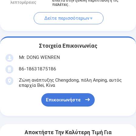
έπειτα στην ξύλινη περίπτωση ή τις
λεπτομέρειες
παλέτες.
Δείτε περισσότερων
Στοιχεία Επικοινωνίας
Mr. DONG WENREN
86-18631875186
Ζώνη ανάπτυξης Chengdong, πόλη Anping, αυτός
επαρχία Bei, Κίνα
Επικοινωνήστε
Αποκτήστε Την Καλύτερη Τιμή Για