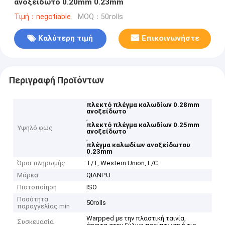
ανοξείδωτο 0.20mm 0.23mm
Τιμή：negotiable
MOQ：50rolls
Καλύτερη τιμή
Επικοινωνήστε
Περιγραφή Προϊόντων
πλεκτό πλέγμα καλωδίων 0.28mm
ανοξείδωτο
,
πλεκτό πλέγμα καλωδίων 0.25mm
Υψηλό φως
ανοξείδωτο
,
πλέγμα καλωδίων ανοξείδωτου
0.23mm
Όροι πληρωμής
T/T, Western Union, L/C
Μάρκα
QIANPU
Πιστοποίηση
ISO
Ποσότητα
50rolls
παραγγελίας min
Warpped με την πλαστική ταινία,
Συσκευασία