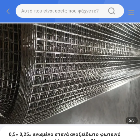
2
/
3
0,5» 0,25» ενωμένο στενά ανοξείδωτο φωτεινό