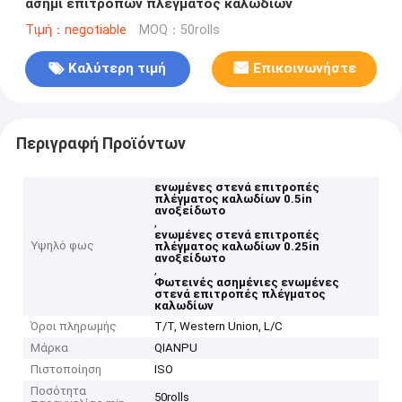
ασήμι επιτροπών πλέγματος καλωδίων
Τιμή：negotiable
MOQ：50rolls
Καλύτερη τιμή
Επικοινωνήστε
Περιγραφή Προϊόντων
ενωμένες στενά επιτροπές
πλέγματος καλωδίων 0.5in
ανοξείδωτο
,
ενωμένες στενά επιτροπές
Υψηλό φως
πλέγματος καλωδίων 0.25in
ανοξείδωτο
,
Φωτεινές ασημένιες ενωμένες
στενά επιτροπές πλέγματος
καλωδίων
Όροι πληρωμής
T/T, Western Union, L/C
Μάρκα
QIANPU
Πιστοποίηση
ISO
Ποσότητα
50rolls