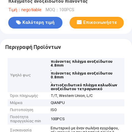
πλέγματος ανοξείδωτου πιάνοντας
Τιμή：negotiable
MOQ：100PCS
Καλύτερη τιμή
Επικοινωνήστε
Περιγραφή Προϊόντων
πιάνοντας πλέγμα ανοξείδωτου
4.8mm
,
πιάνοντας πλέγμα ανοξείδωτου
Υψηλό φως
0.8mm
,
Αντιοξειδωτικό πλέγμα καλωδίων
ανοξείδωτου τετραγωνικό
Όροι πληρωμής
T/T, Western Union, L/C
Μάρκα
QIANPU
Πιστοποίηση
ISO
Ποσότητα
100PCS
παραγγελίας min
Εσωτερικό με έναν σωλήνα εγγράφου,
Συσκευασία