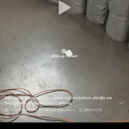
Διαπερατό πλέγμα από πλεξίματα από ανοξείδωτο χάλυβα για
βιομηχανικές / φαρμακευτικές χρήσεις
Πλεκτό ανοξείδωτο πλέγμα καλωδίων
2024-12-16
25 απόψεις