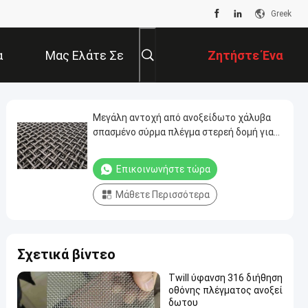
Greek
α
Μας Ελάτε Σε
Ζητήστε Ένα
Επαφή Με
Απόσπασμα
Μεγάλη αντοχή από ανοξείδωτο χάλυβα
σπασμένο σύρμα πλέγμα στερεή δομή για
τη σχάρα δονητή οθόνη
Επικοινωνήστε τώρα
Μάθετε Περισσότερα
Σχετικά βίντεο
Twill ύφανση 316 διήθηση
οθόνης πλέγματος ανοξεί
δωτου