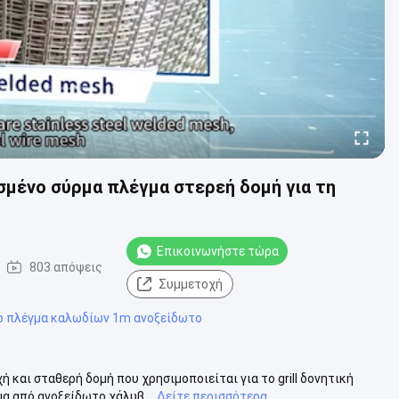
μένο σύρμα πλέγμα στερεή δομή για τη
Επικοινωνήστε τώρα
803 απόψεις
Συμμετοχή
 πλέγμα καλωδίων 1m ανοξείδωτο
και σταθερή δομή που χρησιμοποιείται για το grill δονητική
 από ανοξείδωτο χάλυβ...
Δείτε περισσότερα