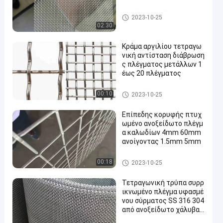
υφαμένο SS πλέγμα καλωδί
2023-10-25
ων
02:30
Κράμα αργιλίου τετραγω
νική αντίσταση διάβρωση
ς πλέγματος μετάλλων 1
έως 20 πλέγματος
Πτυχωμένο ανοξείδωτο πλέ
00:10
2023-10-25
γμα καλωδίων
Επίπεδης κορυφής πτυχ
ωμένο ανοξείδωτο πλέγμ
α καλωδίων 4mm 60mm
ανοίγοντας 1.5mm 5mm
Πτυχωμένο ανοξείδωτο πλέ
00:18
2023-10-25
γμα καλωδίων
Τετραγωνική τρύπα συρρ
ικνωμένο πλέγμα υφασμέ
νου σύρματος SS 316 304
από ανοξείδωτο χάλυβα /
χαλκό