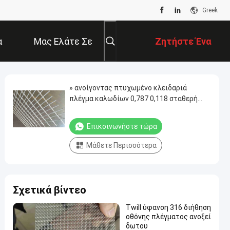
Greek
α
Μας Ελάτε Σε
Ζητήστε Ένα
Επαφή Με
Απόσπασμα
» ανοίγοντας πτυχωμένο κλειδαριά
πλέγμα καλωδίων 0,787 0,118 σταθερή
δομή καλωδίων διαμέτρων» 0,098»
Επικοινωνήστε τώρα
Μάθετε Περισσότερα
Σχετικά βίντεο
Twill ύφανση 316 διήθηση
οθόνης πλέγματος ανοξεί
δωτου