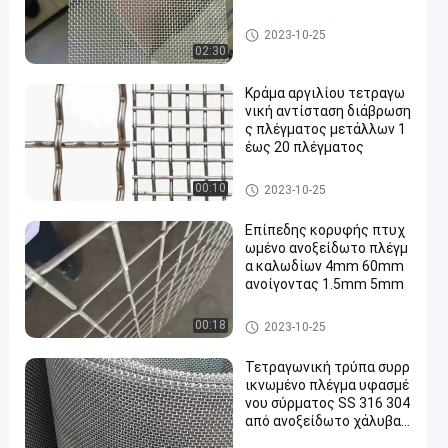
υφαμένο SS πλέγμα καλωδί
2023-10-25
ων
02:30
Κράμα αργιλίου τετραγω
νική αντίσταση διάβρωση
ς πλέγματος μετάλλων 1
έως 20 πλέγματος
Πτυχωμένο ανοξείδωτο πλέ
00:10
2023-10-25
γμα καλωδίων
Επίπεδης κορυφής πτυχ
ωμένο ανοξείδωτο πλέγμ
α καλωδίων 4mm 60mm
ανοίγοντας 1.5mm 5mm
Πτυχωμένο ανοξείδωτο πλέ
00:18
2023-10-25
γμα καλωδίων
Τετραγωνική τρύπα συρρ
ικνωμένο πλέγμα υφασμέ
νου σύρματος SS 316 304
από ανοξείδωτο χάλυβα /
χαλκό