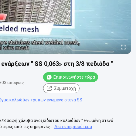
ενάρξεων ″ SS 0,063» στη 3/8 πεδιάδα ″
Επικοινωνήστε τώρα
803 απόψεις
Συμμετοχή
έγμα καλωδίων τρυπών ενωμένο στενά SS
ο 3/8 σαφή χάλυβα ανοξείδωτου καλωδίων ″ Ενωμένη στενά
τερες από τις σημερινές...
Δείτε περισσότερα