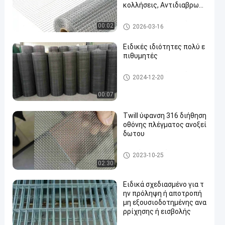
κολλήσεις, Αντιδιαβρωτι
κό, Για Βιομηχανική Προσ
τασία
Ενωμένο στενά SS πλέγμα κα
00:02
2026-03-16
λωδίων
Ειδικές ιδιότητες πολύ ε
πιθυμητές
Ενωμένο στενά SS πλέγμα κα
2024-12-20
λωδίων
00:07
Twill ύφανση 316 διήθηση
οθόνης πλέγματος ανοξεί
δωτου
υφαμένο SS πλέγμα καλωδί
2023-10-25
ων
02:30
Ειδικά σχεδιασμένο για τ
ην πρόληψη ή αποτροπή
μη εξουσιοδοτημένης ανα
ρρίχησης ή εισβολής