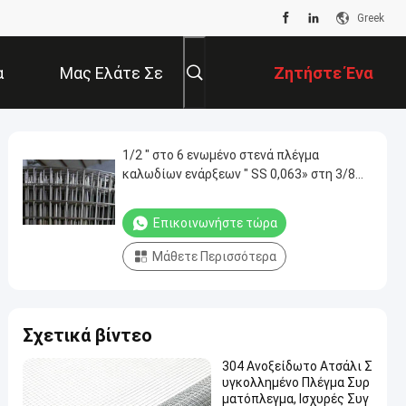
Greek
α
Μας Ελάτε Σε
Ζητήστε Ένα
Επαφή Με
Απόσπασμα
1/2 ″ στο 6 ενωμένο στενά πλέγμα
καλωδίων ενάρξεων ″ SS 0,063» στη 3/8
πεδιάδα ″
Επικοινωνήστε τώρα
Μάθετε Περισσότερα
Σχετικά βίντεο
304 Ανοξείδωτο Ατσάλι Σ
υγκολλημένο Πλέγμα Συρ
ματόπλεγμα, Ισχυρές Συγ