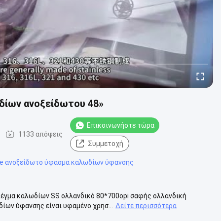
δίων ανοξείδωτου 48»
Επικοινωνήστε τώρα
1133 απόψεις
Συμμετοχή
le ανοξείδωτο ύφασμα καλωδίων ύφανσης
λέγμα καλωδίων SS ολλανδικό 80*700opi σαφής ολλανδική
ων ύφανσης είναι υφαμένο χρησ...
Δείτε περισσότερα