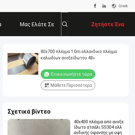
Greek
α
Μας Ελάτε Σε
Ζητήστε Ένα
Επαφή Με
Απόσπασμα
80x700 πλέγμα 1.0m ολλανδικό πλέγμα
καλωδίων ανοξείδωτου 48»
Επικοινωνήστε τώρα
Μάθετε Περισσότερα
Σχετικά βίντεο
40x400 πλέγμα από ανοξε
ίδωτο ατσάλι SS304 ολλ
ανδικής ύφανσης με υψη