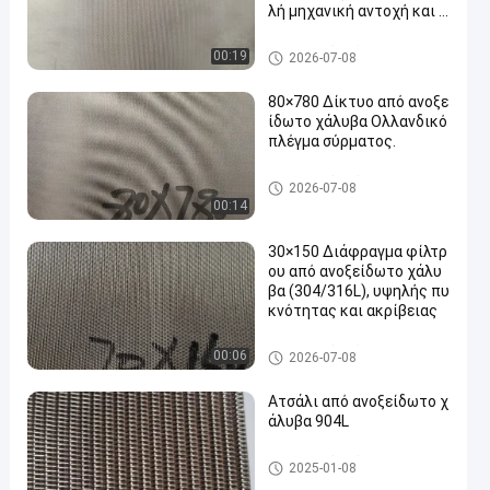
λή μηχανική αντοχή και ε
ξαιρετική αντιδιαβρωτικ
ή απόδοση
Ολλανδικό πλέγμα καλωδίω
00:19
2026-07-08
ν ανοξείδωτου
80×780 Δίκτυο από ανοξε
ίδωτο χάλυβα Ολλανδικό
πλέγμα σύρματος.
Ολλανδικό πλέγμα καλωδίω
2026-07-08
ν ανοξείδωτου
00:14
30×150 Διάφραγμα φίλτρ
ου από ανοξείδωτο χάλυ
βα (304/316L), υψηλής πυ
κνότητας και ακρίβειας
Ολλανδικό πλέγμα καλωδίω
00:06
2026-07-08
ν ανοξείδωτου
Ατσάλι από ανοξείδωτο χ
άλυβα 904L
Ολλανδικό πλέγμα καλωδίω
2025-01-08
ν ανοξείδωτου