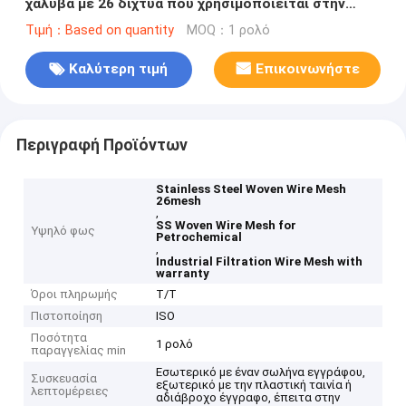
χάλυβα με 26 δίχτυα που χρησιμοποιείται στην
πετροχημική και βιομηχανική διήθηση
Τιμή：Based on quantity
MOQ：1 ρολό
Καλύτερη τιμή
Επικοινωνήστε
Περιγραφή Προϊόντων
Stainless Steel Woven Wire Mesh
26mesh
,
SS Woven Wire Mesh for
Υψηλό φως
Petrochemical
,
Industrial Filtration Wire Mesh with
warranty
Όροι πληρωμής
T/T
Πιστοποίηση
ISO
Ποσότητα
1 ρολό
παραγγελίας min
Εσωτερικό με έναν σωλήνα εγγράφου,
Συσκευασία
εξωτερικό με την πλαστική ταινία ή
λεπτομέρειες
αδιάβροχο έγγραφο, έπειτα στην